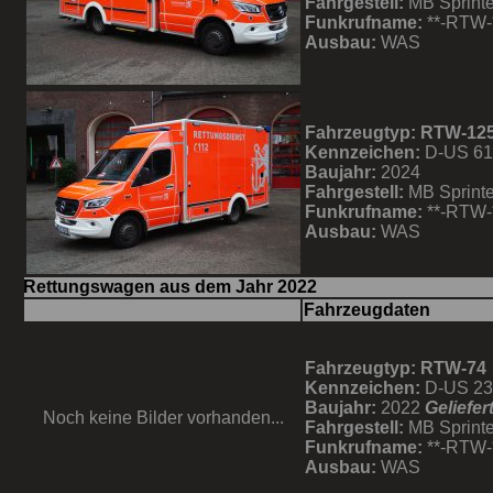
Fahrgestell:
MB Sprinte
Funkrufname:
**-RTW-
Ausbau:
WAS
Fahrzeugtyp: RTW-12
Kennzeichen:
D-US 6
Baujahr:
2024
Fahrgestell:
MB Sprinte
Funkrufname:
**-RTW-
Ausbau:
WAS
Rettungswagen aus dem Jahr 2022
Fahrzeugdaten
Fahrzeugtyp: RTW-74
Kennzeichen:
D-US 2
Baujahr:
2022
Geliefer
Noch keine Bilder vorhanden...
Fahrgestell:
MB Sprinte
Funkrufname:
**-RTW-
Ausbau:
WAS