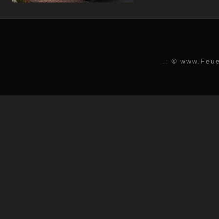
.:
©
www.Feue