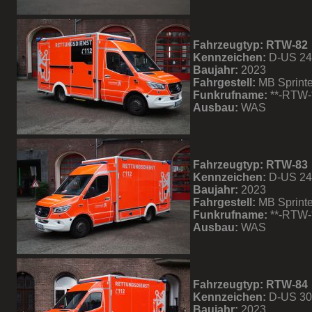
Fahrzeugtyp: RTW-82
Kennzeichen:
D-US 2
Baujahr:
2023
Fahrgestell:
MB Sprinte
Funkrufname:
**-RTW-
Ausbau:
WAS
Fahrzeugtyp: RTW-83
Kennzeichen:
D-US 2
Baujahr:
2023
Fahrgestell:
MB Sprinte
Funkrufname:
**-RTW-
Ausbau:
WAS
Fahrzeugtyp: RTW-84
Kennzeichen:
D-US 3
Baujahr:
2023